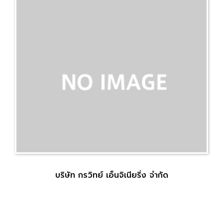
บริษัท กรวิทย์ เอ็นจิเนียริ่ง จำกัด