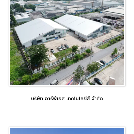
บริษัท อาร์พีเอส เทคโนโลยีส์ จำกัด